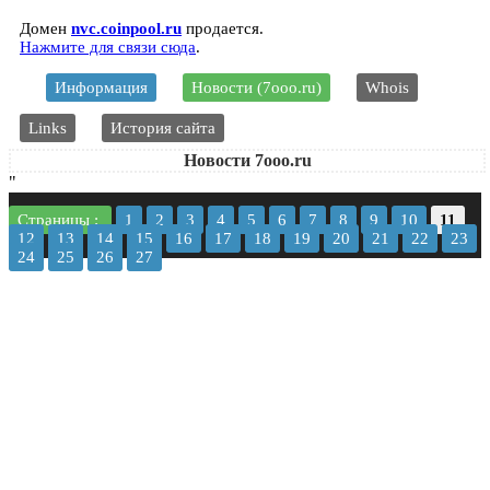
Домен
nvc.coinpool.ru
продается.
Нажмите для связи сюда
.
Информация
Новости (7ooo.ru)
Whois
Links
История сайта
Новости 7ooo.ru
"
Страницы :
1
2
3
4
5
6
7
8
9
10
11
12
13
14
15
16
17
18
19
20
21
22
23
24
25
26
27